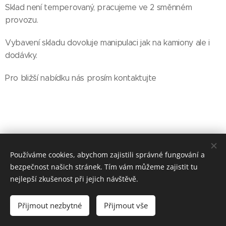
Sklad není temperovaný, pracujeme ve 2 směnném
provozu.
Vybavení skladu dovoluje manipulaci jak na kamiony ale i
dodávky.
Pro bližší nabídku nás prosím kontaktujte
Používáme cookies, abychom zajistili správné fungování a
bezpečnost našich stránek. Tím vám můžeme zajistit tu
nejlepší zkušenost při jejich návštěvě.
© 2017 PS Trans Czech s. r. o. Do Blatin 373/5, Praha 5 - Zličín, 155
21
Přijmout nezbytné
Přijmout vše
Cookies